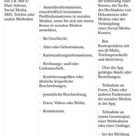
wie z.B. Ihre E-
der Erstellung eines
Mail-Adresse,
Kontos, der Suche,
· Anmeldeinformationen,
Social Media,
des Hochladens von
einschließlich bestimmter
SMS, Telefon oder
Dokumenten oder
Profilinformationen in sozialen
andere Methoden
Medien oder der
Medien, wenn Sie sich mit einem
Verknüpfung
Konto in sozialen Medien
eines Social-Media-
anmeldest,
Kontos;
· Ihr Geschlecht,
· Ihre
Korrespondenz mit
· Alter oder Geburtsdatum,
uns (E-Mails,
Telefonprotokolle
· Kartenzahlungsinformationen,
und ähnliches);
· Rechnungs- und/oder
· Über die App
Lieferanschrift,
getätigte Käufe oder
· Konfektionsgrößen oder
Bestellungen;
ähnliche körperliche
· Teilnahme an
Beschreibungen,
Foren, Chats oder
· persönliche Beschreibung,
anderen Funktionen
der sozialen Medien
· Fotos, Videos oder Bilder,
in der App;
· Kommentare.
· Teilnahme an
einem Gewinnspiel,
einer Werbeaktion
oder einer Umfrage;
· bei der Meldung