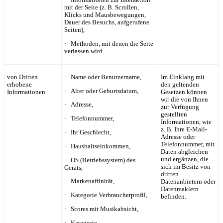
· Informationen zur Interaktion
mit der Seite (z. B. Scrollen,
Klicks und Mausbewegungen,
Dauer des Besuchs, aufgerufene
Seiten),
· Methoden, mit denen die Seite
verlassen wird.
von Dritten
· Name oder Benutzername,
Im Einklang mit
erhobene
den geltenden
· Alter oder Geburtsdatum,
Informationen
Gesetzen können
wir die von Ihnen
· Adresse,
zur Verfügung
gestellten
· Telefonnummer,
Informationen, wie
z. B. Ihre E-Mail-
· Ihr Geschlecht,
Adresse oder
Telefonnummer, mit
· Haushaltseinkommen,
Daten abgleichen
und ergänzen, die
· OS (Betriebssystem) des
sich im Besitz von
Geräts,
dritten
· Markenaffinität,
Datenanbietern oder
Datenmaklern
· Kategorie Verbraucherprofil,
befinden.
· Scores mit Musikabsicht,
· Kategorie