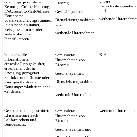
unsere
eindeutige persönliche
Ricordi
;
Dienstleistungsanbiete
Kennung, Online-Kennung,
und
IP-Adresse, E-Mail-Adresse,
Geschäftspartner;
Kontoname,
werbende Unternehme
Dienstleistungsanbieter;
Sozialversicherungsnummer,
und
Führerscheinnummer,
Reisepassnummer oder
werbende Unternehmen.
andere ähnliche
Identifikatoren.
kommerzielle
verbundene
K. A.
Informationen,
Unternehmen von
einschließlich gekaufter,
Ricordi
;
erworbener oder in
Erwägung gezogener
Geschäftspartner;
Produkte oder Dienste oder
Dienstleistungsanbieter;
sonstiger Kauf- oder
und
Konsumgewohnheiten oder
-tendenzen.
werbende Unternehmen.
Geschlecht, eine geschützte
verbundene
werbende Unternehme
Klassifizierung nach
Unternehmen von
kalifornischem und
Ricordi
;
Bundesrecht.
Geschäftspartner; und