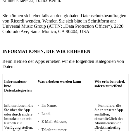
Mühlenstraße 25, 10243 Berlin.
Sie können sich ebenfalls an den globalen Datenschutzbeauftragten
von Ricordi wenden.
Wenden Sie sich
bitte in Schriftform an:
Universal Music Group (ATTN: „Data Protection Officer“
), 2220
Colorado Ave, Santa Monica, CA 90404, USA.
INFORMATIONEN, DIE WIR ERHEBEN
Beim Betrieb der Apps erheben wir die folgenden Kategorien von
Daten:
Informations-
Was erhoben werden kann
Wie erhoben wird,
bzw.
sofern zutreffend
Datenkategorien
Informationen, die
· Ihr Name,
· Formulare, die
Sie über die App
Sie in unserer App
· Land,
oder durch andere
ausfüllen,
Interaktionen mit
einschließlich des
· E-Mail-Adresse,
Ricordi zur
Abonnierens von
Verfügung stellen,
Direktmarketing,
· Telefonnummer,